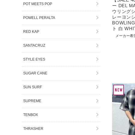
POT MEETS POP
ー DEL MA
ウリングシ
レーヨンシ
POWELL PERALTA
BOWLING
ト 白 WHI
RED KAP
メーカー希
SANTACRUZ
STYLE EYES
SUGAR CANE
SUN SURF
SUPREME
TENBOX
THRASHER