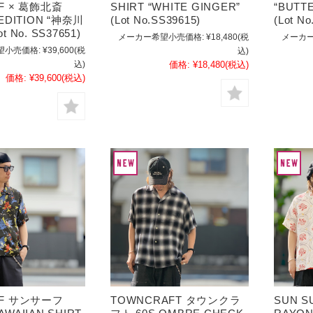
RF × 葛飾北斎
SHIRT “WHITE GINGER”
“BUTT
 EDITION “神奈川
(Lot No.SS39615)
(Lot N
t No. SS37651)
メーカー希望小売価格:
¥18,480
(税
メーカー
望小売価格:
¥39,600
(税
込)
込)
価格:
¥18,480
(税込)
価格:
¥39,600
(税込)
RF サンサーフ
TOWNCRAFT タウンクラ
SUN 