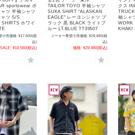
R sportswear ボ
TAILOR TOYO 半袖シャツ
クス IN
ャツ 半袖シャツ
SUKA SHIRT “ALASKAN
TRUC
ャツ S/S
EAGLE” レーヨンシャツ ブ
袖シャツ 
 SHIRTS ホワイ
ラック 黒 BLACK ライトブ
WORK 
TE
ルー LT.BLUE TT39507
KHAKI
望小売価格:
¥17,600
(税
メーカー希望小売価格:
¥29,480
(税
込)
込)
SALE:
¥10,560
(税込)
価格:
¥29,480
(税込)