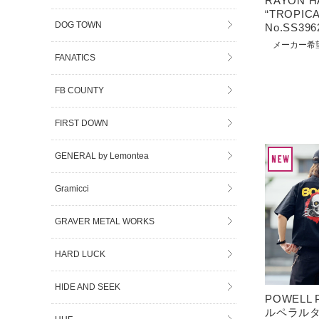
RAYON H
“TROPICAL
DOG TOWN
No.SS396
メーカー希
FANATICS
FB COUNTY
FIRST DOWN
GENERAL by Lemontea
Gramicci
GRAVER METAL WORKS
HARD LUCK
HIDE AND SEEK
POWELL 
ルペラルタ 