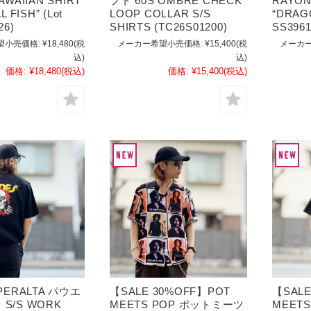
AWAIIAN SHIRT
フト 60S OMBRE CHECK
RAYON
 FISH” (Lot
LOOP COLLAR S/S
“DRAGO
26)
SHIRTS (TC26S01200)
SS3961
望小売価格:
¥18,480
(税
メーカー希望小売価格:
¥15,400
(税
メーカー
込)
込)
価格:
¥18,480
(税込)
価格:
¥15,400
(税込)
PERALTA パウエ
【SALE 30%OFF】POT
【SALE
S/S WORK
MEETS POP ポットミーツ
MEET