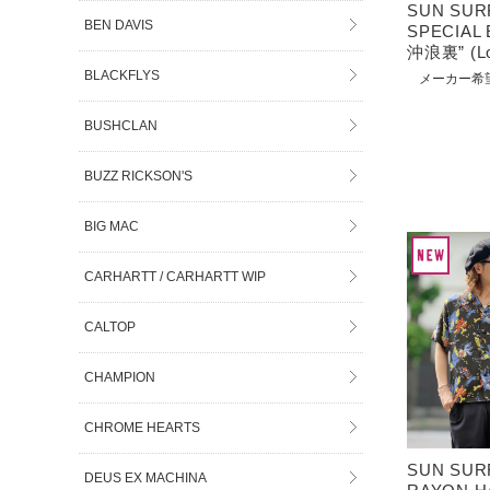
SUN SU
BEN DAVIS
SPECIAL
沖浪裏” (Lo
BLACKFLYS
メーカー希
BUSHCLAN
BUZZ RICKSON'S
BIG MAC
CARHARTT / CARHARTT WIP
CALTOP
CHAMPION
CHROME HEARTS
SUN SU
DEUS EX MACHINA