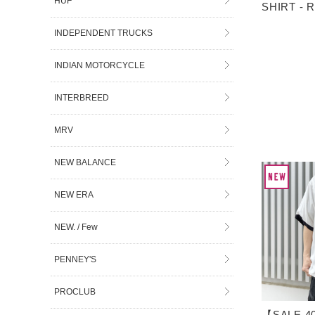
HUF
SHIRT - 
INDEPENDENT TRUCKS
INDIAN MOTORCYCLE
INTERBREED
MRV
NEW BALANCE
NEW ERA
NEW. / Few
PENNEY'S
PROCLUB
【SALE 