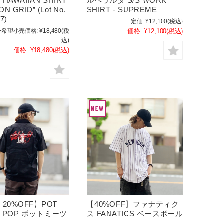
 HAWAIIAN SHIRT
ルペラルタ S/S WORK
N GRID” (Lot No.
SHIRT - SUPREME
7)
定価:
¥12,100
(税込)
希望小売価格:
¥18,480
(税
価格:
¥12,100
(税込)
込)
価格:
¥18,480
(税込)
 20%OFF】POT
【40%OFF】ファナティク
S POP ポットミーツ
ス FANATICS ベースボール