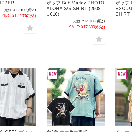
RIPPER
ポップ Bob Marley PHOTO
ポップ B
ALOHA S/S SHIRT (2509-
EXODU
定価:
¥12,100
(税込)
U010)
SHIRT 
価格:
¥12,100
(税込)
定価:
¥24,200
(税込)
SALE:
¥17,600
(税込)
40%OFF】デルマ
全2色 テーラー東洋
インデ