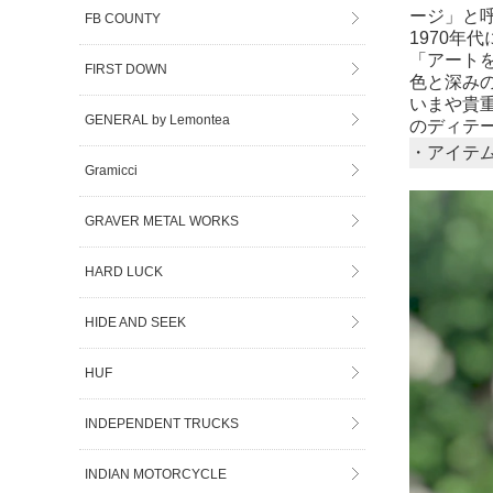
ージ」と
FB COUNTY
1970
「アート
FIRST DOWN
色と深み
いまや貴
GENERAL by Lemontea
のディテ
・アイテ
Gramicci
GRAVER METAL WORKS
HARD LUCK
HIDE AND SEEK
HUF
INDEPENDENT TRUCKS
INDIAN MOTORCYCLE