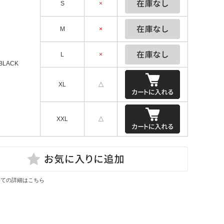
S
×
M
×
L
×
 BLACK
XL
△
XXL
△
いての詳細はこちら