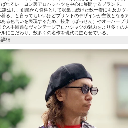
呼ばれるレーヨン製アロハシャツを中心に展開するブランド。
年代に誕生し、創業から資料として収集し続けた数千着にも及ぶ
を着る」と言ってもいいほどプリントのデザインが主役となる
のある色合いを表現するため、抜染（ばっせん）やオーバープ
重で入手困難なヴィンテージアロハシャツの魅力をより多くの
ールにこだわり、数多くの名作を現代に甦らせている。
ム詳細