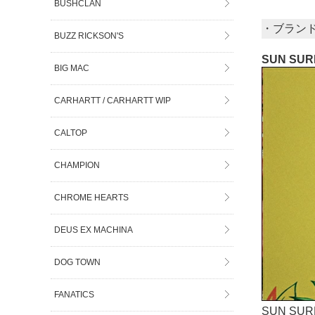
BUSHCLAN
・ブラン
BUZZ RICKSON'S
SUN SU
BIG MAC
CARHARTT / CARHARTT WIP
CALTOP
CHAMPION
CHROME HEARTS
DEUS EX MACHINA
DOG TOWN
FANATICS
SUN S