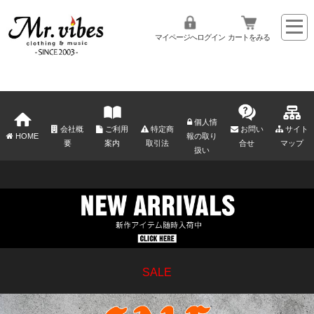
マイページへログイン
カートをみる
個人情
会社概
ご利用
特定商
お問い
サイト
HOME
報の取り
要
案内
取引法
合せ
マップ
扱い
SALE