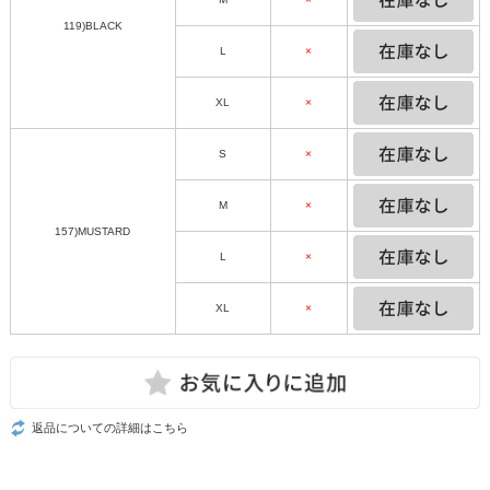
119)BLACK
L
×
XL
×
S
×
M
×
157)MUSTARD
L
×
XL
×
返品についての詳細はこちら