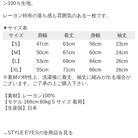
ン100％生地。
レーヨン特有の落ち感も雰囲気のある一枚です。
▼サイズ表
サイズ
肩幅
着丈
身幅
袖丈
【S】
47cm
63cm
56cm
23cm
【M】
50cm
67cm
60cm
24cm
【L】
53cm
69cm
64cm
26cm
【XL】
55cm
71cm
66cm
26cm
※素材の特性上、洗濯後に着丈、袖丈に縮みが出る場合が
ございます。ご了承の上ご購入下さい。
【素材】レーヨン100%
【モデル 168cm 60kg S サイズ 着用】
【生産国】日本
→STYLE EYESの全商品を見る