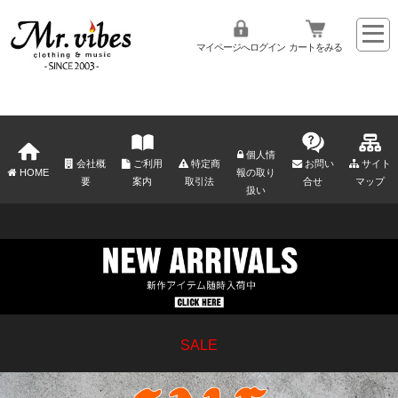
マイページへログイン
カートをみる
個人情
会社概
ご利用
特定商
お問い
サイト
HOME
報の取り
要
案内
取引法
合せ
マップ
扱い
SALE