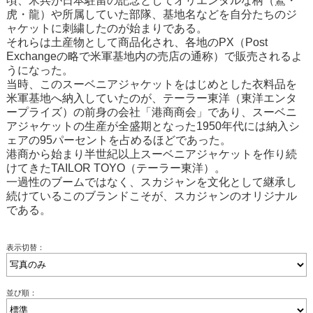
頃、米兵が日本駐留の記念としてオリエンタルな柄（鷲・
虎・龍）や所属していた部隊、基地名などを自分たちのジ
ャケットに刺繍したのが始まりである。
それらは土産物として商品化され、各地のPX（Post
Exchangeの略で米軍基地内の売店の通称）で販売されるよ
うになった。
当時、このスーベニアジャケットをはじめとした衣料品を
米軍基地へ納入していたのが、テーラー東洋（東洋エンタ
ープライズ）の前身の会社「港商商会」であり、スーベニ
アジャケットの生産が全盛期となった1950年代には納入シ
ェアの95パーセントを占めるほどであった。
港商から始まり半世紀以上スーベニアジャケットを作り続
けてきたTAILOR TOYO（テーラー東洋）。
一過性のブームではなく、スカジャンを文化として継承し
続けているこのブランドこそが、スカジャンのオリジナル
である。
表示切替：
並び順：