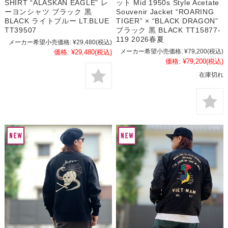
SHIRT “ALASKAN EAGLE” レ
ット Mid 1950s Style Acetate
ーヨンシャツ ブラック 黒
Souvenir Jacket “ROARING
BLACK ライトブルー LT.BLUE
TIGER” × “BLACK DRAGON”
TT39507
ブラック 黒 BLACK TT15877-
119 2026春夏
メーカー希望小売価格:
¥29,480
(税込)
メーカー希望小売価格:
¥79,200
(税込)
価格:
¥29,480
(税込)
価格:
¥79,200
(税込)
在庫切れ