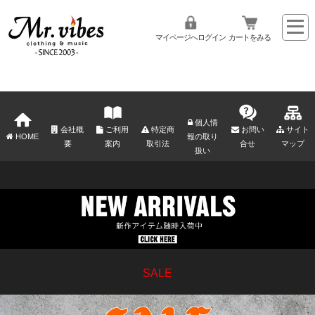
マイページへログイン
カートをみる
個人情
会社概
ご利用
特定商
お問い
サイト
HOME
報の取り
要
案内
取引法
合せ
マップ
扱い
SALE