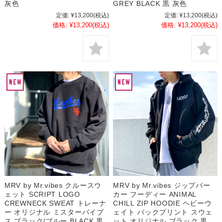
灰色
GREY BLACK 黒 灰色
定価:
¥13,200
(税込)
定価:
¥13,200
(税込)
価格:
¥13,200
(税込)
価格:
¥13,200
(税込)
MRV by Mr.vibes クルースウ
MRV by Mr.vibes ジップパー
ェット SCRIPT LOGO
カー フーディー ANIMAL
CREWNECK SWEAT トレーナ
CHILL ZIP HOODIE ヘビーウ
ー オリジナル ミスターバイブ
ェイト バックプリント スウェ
ス ブラック/ブルー BLACK 黒
ット オリジナル ブラック 黒