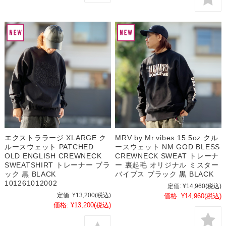
エクストララージ XLARGE ク
MRV by Mr.vibes 15.5oz クル
ルースウェット PATCHED
ースウェット NM GOD BLESS
OLD ENGLISH CREWNECK
CREWNECK SWEAT トレーナ
SWEATSHIRT トレーナー ブラ
ー 裏起毛 オリジナル ミスター
ック 黒 BLACK
バイブス ブラック 黒 BLACK
101261012002
定価:
¥14,960
(税込)
定価:
¥13,200
(税込)
価格:
¥14,960
(税込)
価格:
¥13,200
(税込)