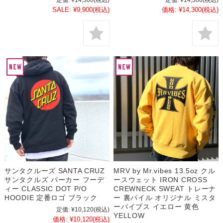
定価:
¥14,300
(税込)
定価:
¥14,300
(税込)
SALE:
¥9,900
(税込)
価格:
¥14,300
(税込)
サンタクルーズ SANTA CRUZ
MRV by Mr.vibes 13.5oz クル
サンタクルズ パーカー フーデ
ースウェット IRON CROSS
ィー CLASSIC DOT P/O
CREWNECK SWEAT トレーナ
HOODIE 定番ロゴ ブラック
ー 裏パイル オリジナル ミスタ
ーバイブス イエロー 黄色
定価:
¥10,120
(税込)
YELLOW
価格:
¥10,120
(税込)