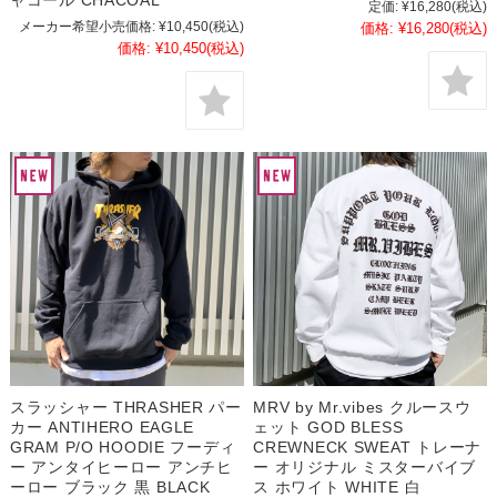
ャコール CHACOAL
定価:
¥16,280
(税込)
メーカー希望小売価格:
¥10,450
(税込)
価格:
¥16,280
(税込)
価格:
¥10,450
(税込)
スラッシャー THRASHER パー
MRV by Mr.vibes クルースウ
カー ANTIHERO EAGLE
ェット GOD BLESS
GRAM P/O HOODIE フーディ
CREWNECK SWEAT トレーナ
ー アンタイヒーロー アンチヒ
ー オリジナル ミスターバイブ
ーロー ブラック 黒 BLACK
ス ホワイト WHITE 白