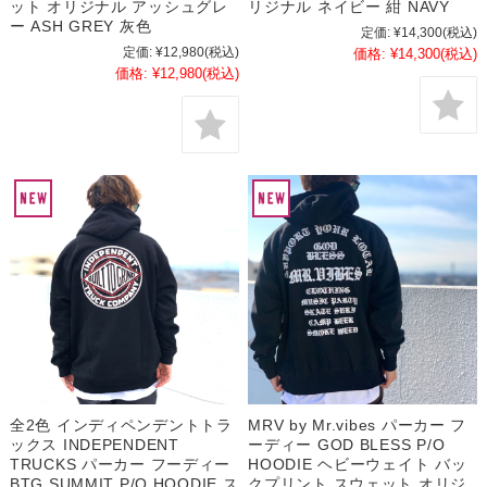
ット オリジナル アッシュグレ
リジナル ネイビー 紺 NAVY
ー ASH GREY 灰色
定価:
¥14,300
(税込)
定価:
¥12,980
(税込)
価格:
¥14,300
(税込)
価格:
¥12,980
(税込)
全2色 インディペンデントトラ
MRV by Mr.vibes パーカー フ
ックス INDEPENDENT
ーディー GOD BLESS P/O
TRUCKS パーカー フーディー
HOODIE ヘビーウェイト バッ
BTG SUMMIT P/O HOODIE ス
クプリント スウェット オリジ