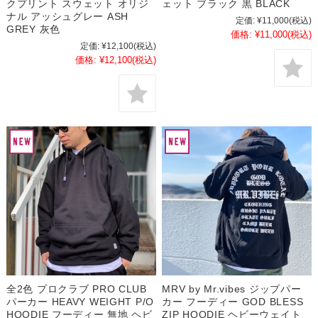
クプリント スウェット オリジ
ェット ブラック 黒 BLACK
ナル アッシュグレー ASH
定価:
¥11,000
(税込)
GREY 灰色
価格:
¥11,000
(税込)
定価:
¥12,100
(税込)
価格:
¥12,100
(税込)
全2色 プロクラブ PRO CLUB
MRV by Mr.vibes ジップパー
パーカー HEAVY WEIGHT P/O
カー フーディー GOD BLESS
HOODIE フーディー 無地 ヘビ
ZIP HOODIE ヘビーウェイト