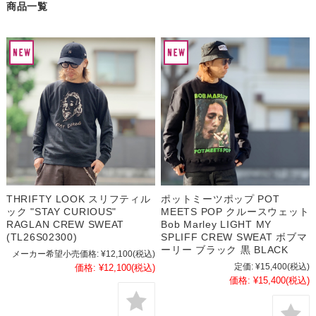
商品一覧
THRIFTY LOOK スリフティル
ポットミーツポップ POT
ック "STAY CURIOUS"
MEETS POP クルースウェット
RAGLAN CREW SWEAT
Bob Marley LIGHT MY
(TL26S02300)
SPLIFF CREW SWEAT ボブマ
ーリー ブラック 黒 BLACK
メーカー希望小売価格:
¥12,100
(税込)
定価:
¥15,400
(税込)
価格:
¥12,100
(税込)
価格:
¥15,400
(税込)