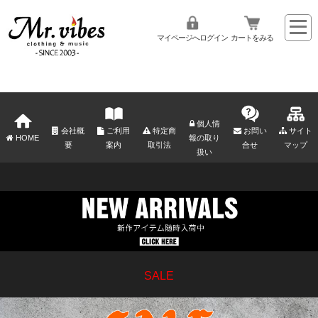
マイページへログイン
カートをみる
個人情
会社概
ご利用
特定商
お問い
サイト
HOME
報の取り
要
案内
取引法
合せ
マップ
扱い
SALE