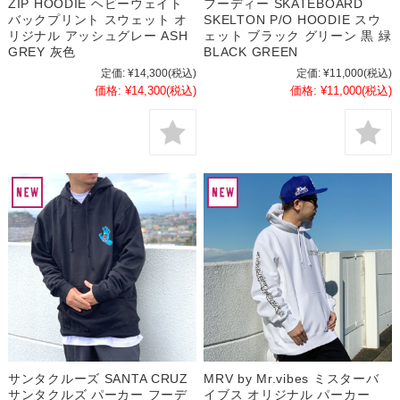
ZIP HOODIE ヘビーウェイト
フーディー SKATEBOARD
バックプリント スウェット オ
SKELTON P/O HOODIE スウ
リジナル アッシュグレー ASH
ェット ブラック グリーン 黒 緑
GREY 灰色
BLACK GREEN
定価:
¥14,300
(税込)
定価:
¥11,000
(税込)
価格:
¥14,300
(税込)
価格:
¥11,000
(税込)
サンタクルーズ SANTA CRUZ
MRV by Mr.vibes ミスターバ
サンタクルズ パーカー フーデ
イブス オリジナル パーカー