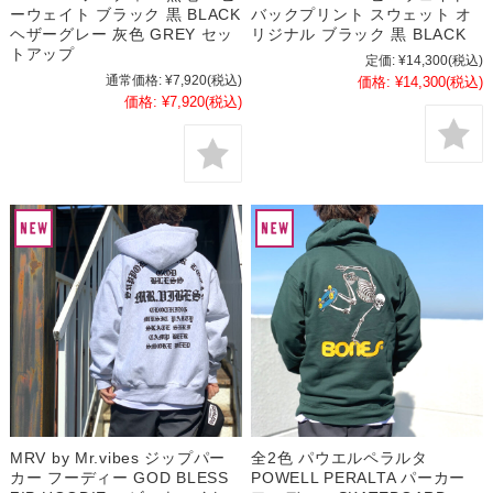
ーウェイト ブラック 黒 BLACK
バックプリント スウェット オ
ヘザーグレー 灰色 GREY セッ
リジナル ブラック 黒 BLACK
トアップ
定価:
¥14,300
(税込)
通常価格:
¥7,920
(税込)
価格:
¥14,300
(税込)
価格:
¥7,920
(税込)
MRV by Mr.vibes ジップパー
全2色 パウエルペラルタ
カー フーディー GOD BLESS
POWELL PERALTA パーカー