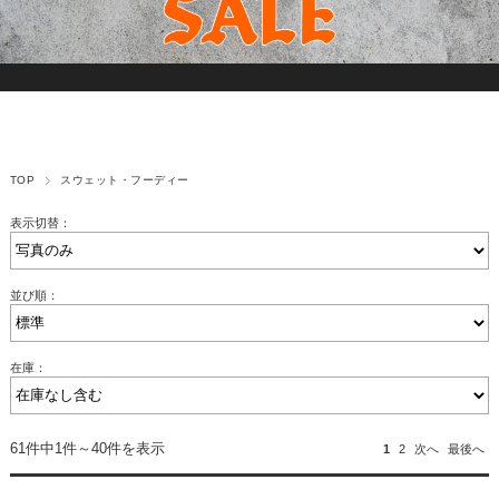
TOP
スウェット・フーディー
表示切替：
並び順：
在庫：
61件中1件～40件を表示
1
2
次へ
最後へ