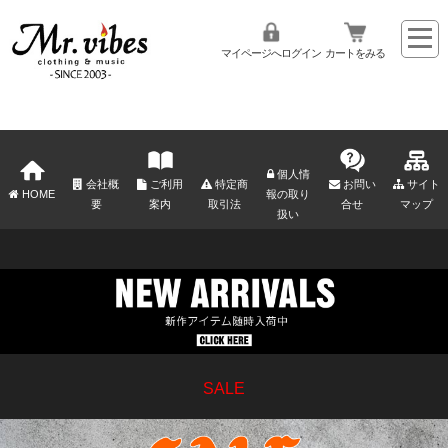
マイページへログイン
カートをみる
個人情
会社概
ご利用
特定商
お問い
サイト
HOME
報の取り
要
案内
取引法
合せ
マップ
扱い
SALE