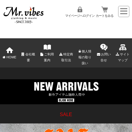
マイページへログイン
カートをみる
個人情
会社概
ご利用
特定商
お問い
サイト
HOME
報の取り
要
案内
取引法
合せ
マップ
扱い
SALE