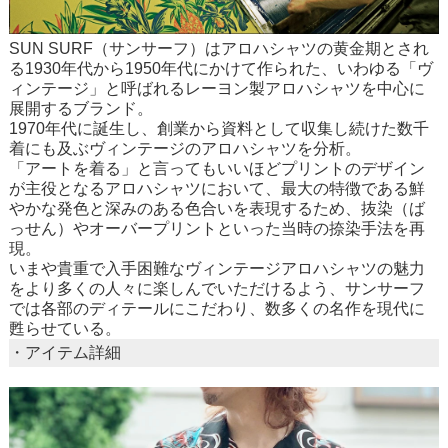
SUN SURF（サンサーフ）はアロハシャツの黄金期とされ
る1930年代から1950年代にかけて作られた、いわゆる「ヴ
ィンテージ」と呼ばれるレーヨン製アロハシャツを中心に
展開するブランド。
1970年代に誕生し、創業から資料として収集し続けた数千
着にも及ぶヴィンテージのアロハシャツを分析。
「アートを着る」と言ってもいいほどプリントのデザイン
が主役となるアロハシャツにおいて、最大の特徴である鮮
やかな発色と深みのある色合いを表現するため、抜染（ば
っせん）やオーバープリントといった当時の捺染手法を再
現。
いまや貴重で入手困難なヴィンテージアロハシャツの魅力
をより多くの人々に楽しんでいただけるよう、サンサーフ
では各部のディテールにこだわり、数多くの名作を現代に
甦らせている。
・アイテム詳細