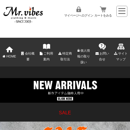
マイページへログイン
カートをみる
個人情
会社概
ご利用
特定商
お問い
サイト
HOME
報の取り
要
案内
取引法
合せ
マップ
扱い
SALE