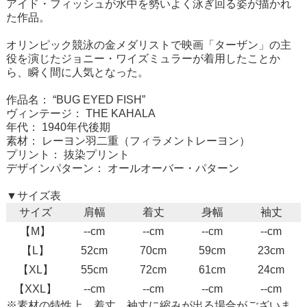
アイド・フィッシュが水中を勢いよく泳ぎ回る姿が描かれ
た作品。
オリンピック競泳の金メダリストで映画「ターザン」の主
役を演じたジョニー・ワイズミュラーが着用したことか
ら、瞬く間に人気となった。
作品名： “BUG EYED FISH”
ヴィンテージ： THE KAHALA
年代： 1940年代後期
素材： レーヨン羽二重（フィラメントレーヨン）
プリント： 抜染プリント
デザインパターン： オールオーバー・パターン
▼サイズ表
サイズ
肩幅
着丈
身幅
袖丈
【M】
--cm
--cm
--cm
--cm
【L】
52cm
70cm
59cm
23cm
【XL】
55cm
72cm
61cm
24cm
【XXL】
--cm
--cm
--cm
--cm
※素材の特性上、着丈、袖丈に縮みが出る場合がございま