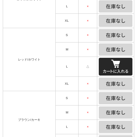
L
×
XL
×
S
×
M
×
レッド/ホワイト
L
△
XL
×
S
×
M
×
ブラウン/カーキ
L
×