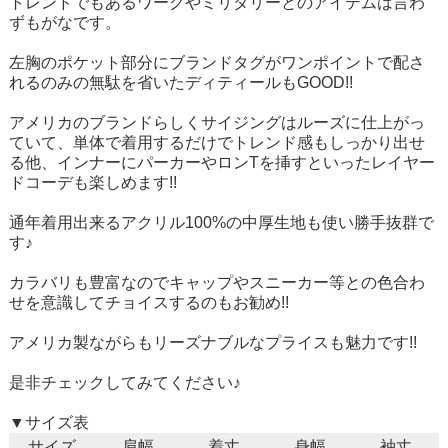
トレンドでもあるワークやミリタリーとのアイテムは言わ
ずもがなです。
左胸のポケット部分にブランドタグがワンポイントで配さ
れるのみの無駄を省いたディティールもGOOD!!
アメリカのブランドらしくサイジングはルーズに仕上がっ
ていて、単体で着用するだけでトレンド感もしっかり出せ
る他、インナーにパーカーやロンTを挿すといったレイヤー
ドコーデも楽しめます!!
通年着用出来るアクリル100%の中厚生地も使い勝手抜群で
す♪
カラバリも豊富なのでキャップやスニーカー等との色合わ
せを意識してチョイスするのもお勧め!!
アメリカ製ながらもリーズナブルなプライスも魅力です!!
是非チェックしてみてください♪
▼サイズ表
サイズ
肩幅
着丈
身幅
袖丈