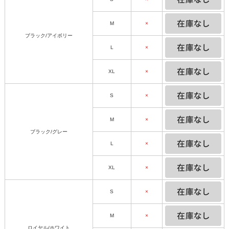
M
×
ブラック/アイボリー
L
×
XL
×
S
×
M
×
ブラック/グレー
L
×
XL
×
S
×
M
×
ロイヤル/ホワイト