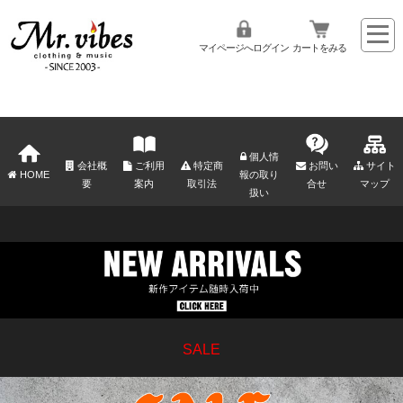
マイページへログイン
カートをみる
個人情
会社概
ご利用
特定商
お問い
サイト
HOME
報の取り
要
案内
取引法
合せ
マップ
扱い
SALE