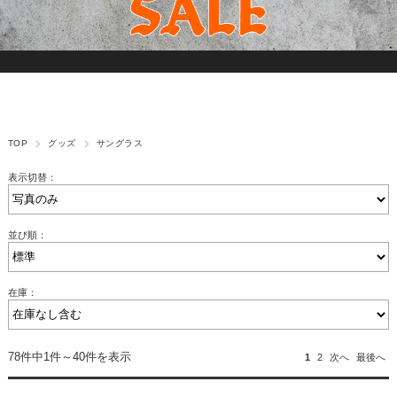
TOP
グッズ
サングラス
表示切替：
並び順：
在庫：
78件中1件～40件を表示
1
2
次へ
最後へ