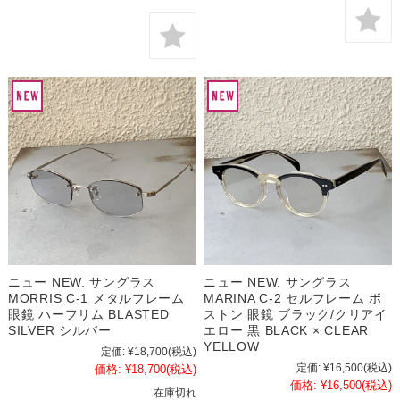
ニュー NEW. サングラス
ニュー NEW. サングラス
MORRIS C-1 メタルフレーム
MARINA C-2 セルフレーム ボ
眼鏡 ハーフリム BLASTED
ストン 眼鏡 ブラック/クリアイ
SILVER シルバー
エロー 黒 BLACK × CLEAR
YELLOW
定価:
¥18,700
(税込)
定価:
¥16,500
(税込)
価格:
¥18,700
(税込)
価格:
¥16,500
(税込)
在庫切れ