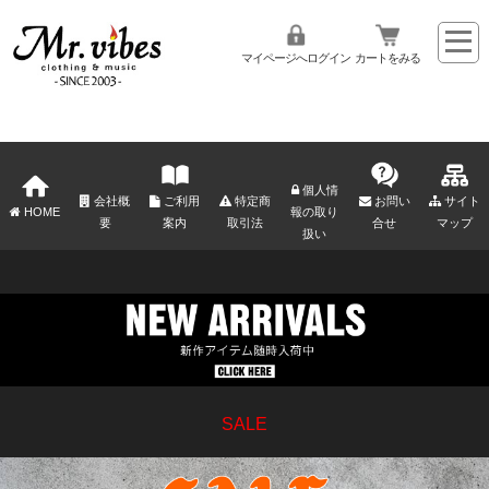
マイページへログイン
カートをみる
個人情
会社概
ご利用
特定商
お問い
サイト
HOME
報の取り
要
案内
取引法
合せ
マップ
扱い
SALE