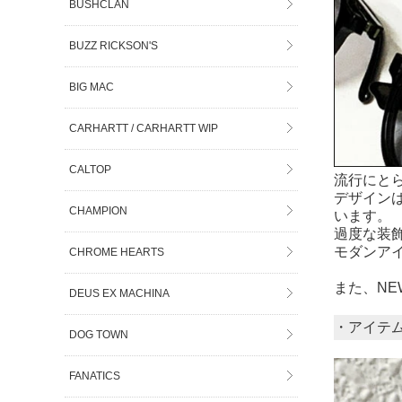
BUSHCLAN
BUZZ RICKSON'S
BIG MAC
CARHARTT / CARHARTT WIP
CALTOP
流行にと
デザイン
CHAMPION
います。
過度な装
モダンア
CHROME HEARTS
また、NE
DEUS EX MACHINA
・アイテ
DOG TOWN
FANATICS