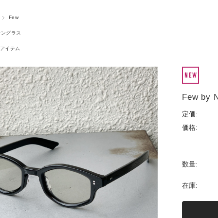
Few
サングラス
アイテム
Few by 
定価:
価格:
数量:
在庫: