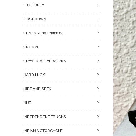
FB COUNTY
FIRST DOWN
GENERAL by Lemontea
Gramicci
GRAVER METAL WORKS
HARD LUCK
HIDE AND SEEK
HUF
INDEPENDENT TRUCKS
INDIAN MOTORCYCLE