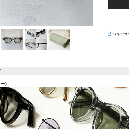
返品につ
ド
ュー)