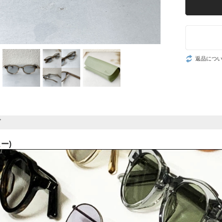
返品につ
ド
ュー)