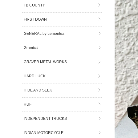
FB COUNTY
FIRST DOWN
GENERAL by Lemontea
Gramicci
GRAVER METAL WORKS
HARD LUCK
HIDE AND SEEK
HUF
INDEPENDENT TRUCKS
INDIAN MOTORCYCLE