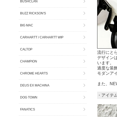
BUSHCLAN
BUZZ RICKSON'S
BIG MAC
CARHARTT / CARHARTT WIP
CALTOP
流行にと
デザイン
CHAMPION
います。
過度な装
モダンア
CHROME HEARTS
また、NE
DEUS EX MACHINA
・アイテ
DOG TOWN
FANATICS