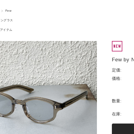
Few
サングラス
アイテム
Few by
定価:
価格:
数量:
在庫: