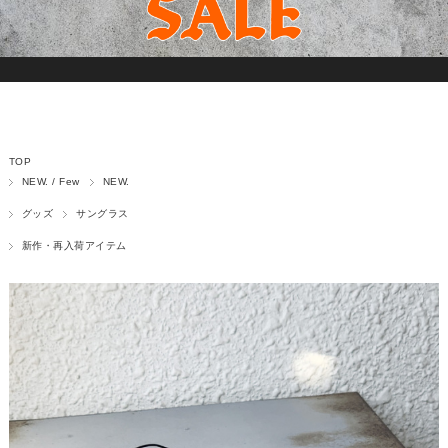
TOP
NEW. / Few
NEW.
グッズ
サングラス
新作・再入荷アイテム