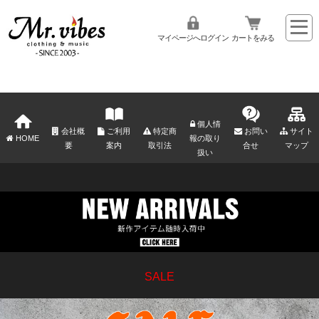
マイページへログイン
カートをみる
個人情
会社概
ご利用
特定商
お問い
サイト
HOME
報の取り
要
案内
取引法
合せ
マップ
扱い
SALE