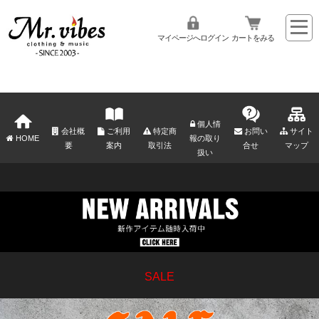
マイページへログイン
カートをみる
個人情
会社概
ご利用
特定商
お問い
サイト
HOME
報の取り
要
案内
取引法
合せ
マップ
扱い
SALE