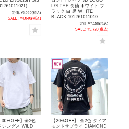
OLD ENGLISH S/S
ロンT Tシャツ 3D LOGO
01261011021)
L/S TEE 長袖 ホワイト ブ
ラック 白 黒 WHITE
定価:
¥6,050
(税込)
BLACK 101261011010
SALE:
¥4,840
(税込)
定価:
¥7,150
(税込)
SALE:
¥5,720
(税込)
E 30%OFF】全2色
【20%OFF】 全2色 ダイア
シングス WILD
モンドサプライ DIAMOND