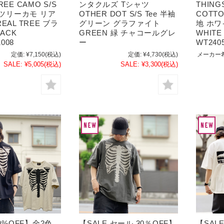
EE CAMO S/S
ンタクルズ Tシャツ
THING
 ツリーカモ リア
OTHER DOT S/S Tee 半袖
COTTO
EAL TREE ブラ
グリーン グラファイト
地 ホワ
LACK
GREEN 緑 チャコールグレ
WHITE
1008
ー
WT240
定価:
¥7,150
(税込)
定価:
¥4,730
(税込)
メーカー
SALE:
¥5,005
(税込)
SALE:
¥3,300
(税込)
30%OFF】全2色
【SALE セール 30％OFF】
【SAL