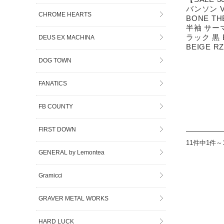
バンソン V
CHROME HEARTS
BONE THE
半袖 サー
ラック 黒 
DEUS EX MACHINA
BEIGE RZ
DOG TOWN
FANATICS
FB COUNTY
FIRST DOWN
11件中1件～
GENERAL by Lemontea
Gramicci
GRAVER METAL WORKS
HARD LUCK