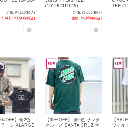
GO TEE (G4SU-
VARSITY S/S TEE
CROC 
(101262011049)
TEE (1
定価:
¥4,950
(税込)
定価:
¥6,050
(税込)
SALE:
¥3,960
(税込)
価格:
¥6,050
(税込)
30％OFF】全2色
【30%OFF】 全2色 サンタ
【SAL
ラージ XLARGE
クルーズ SANTA CRUZ サ
ワイルド