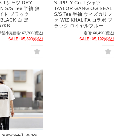
S Tシャツ DRY
SUPPLY Co. Tシャツ
N S/S Tee 半袖 無
TAYLOR GANG OG SEAL
イト ブラック
S/S Tee 半袖 ウィズカリフ
 BLACK 白 黒
ァ WIZ KHALIFA コラボ ブ
57KB
ラック ロイヤルブルー
希望小売価格:
¥7,700
(税込)
定価:
¥6,490
(税込)
SALE:
¥5,390
(税込)
SALE:
¥5,192
(税込)
E 20%OFF】全2色