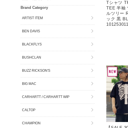
Tシャツ TR
Brand Category
TEE 半袖
ルツリー R
ARTIST ITEM
ック 黒 B
10125301
BEN DAVIS
BLACKFLYS
BUSHCLAN
BUZZ RICKSON'S
BIG MAC
CARHARTT / CARHARTT WIP
CALTOP
CHAMPION
【SALE 