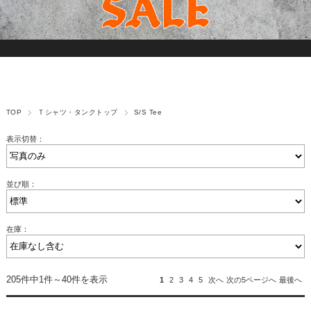
TOP
Ｔシャツ・タンクトップ
S/S Tee
表示切替：
並び順：
在庫：
205件中1件～40件を表示
1
2
3
4
5
次へ
次の5ページへ
最後へ