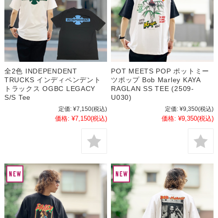
全2色 INDEPENDENT
POT MEETS POP ポットミー
TRUCKS インディペンデント
ツポップ Bob Marley KAYA
トラックス OGBC LEGACY
RAGLAN SS TEE (2509-
S/S Tee
U030)
定価:
¥7,150
(税込)
定価:
¥9,350
(税込)
価格:
¥7,150
(税込)
価格:
¥9,350
(税込)