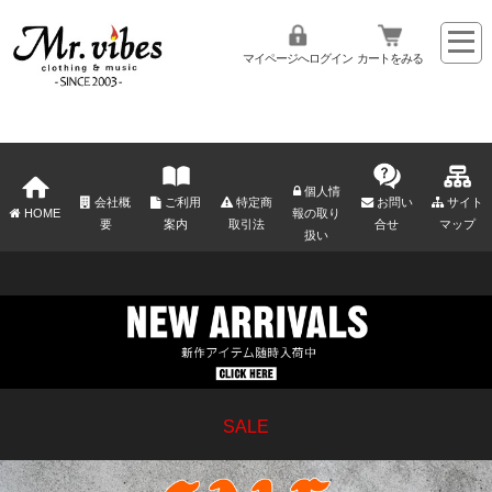
マイページへログイン
カートをみる
個人情
会社概
ご利用
特定商
お問い
サイト
HOME
報の取り
要
案内
取引法
合せ
マップ
扱い
SALE