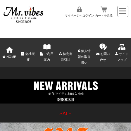
マイページへログイン
カートをみる
個人情
会社概
ご利用
特定商
お問い
サイト
HOME
報の取り
要
案内
取引法
合せ
マップ
扱い
SALE