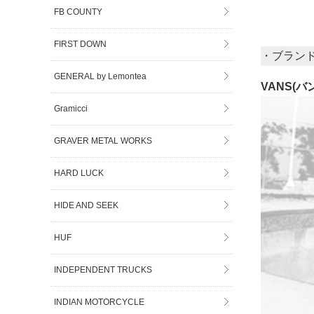
FB COUNTY
FIRST DOWN
・ブラン
GENERAL by Lemontea
VANS(バ
Gramicci
GRAVER METAL WORKS
HARD LUCK
HIDE AND SEEK
HUF
INDEPENDENT TRUCKS
INDIAN MOTORCYCLE