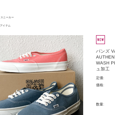
スニーカー
アイテム
バンズ V
AUTHEN
WASH P
ュ加工
定価:
価格:
数量: