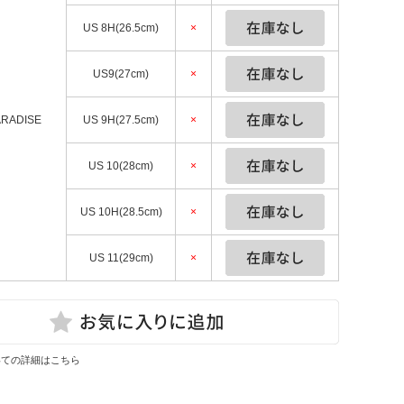
US 8H(26.5cm)
×
US9(27cm)
×
ARADISE
US 9H(27.5cm)
×
US 10(28cm)
×
US 10H(28.5cm)
×
US 11(29cm)
×
いての詳細はこちら