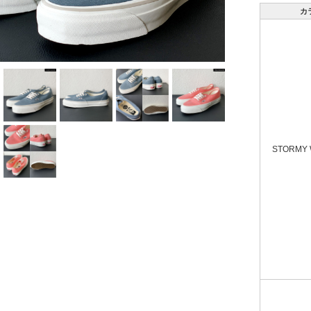
カ
STORMY 