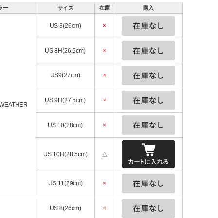
ラー
サイズ
在庫
購入
US 8(26cm)
×
US 8H(26.5cm)
×
US9(27cm)
×
US 9H(27.5cm)
×
WEATHER
US 10(28cm)
×
US 10H(28.5cm)
△
US 11(29cm)
×
US 8(26cm)
×