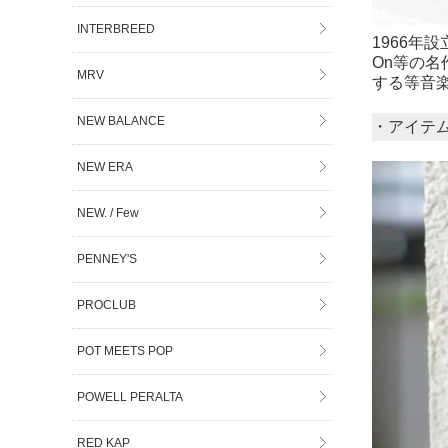
INTERBREED
1966年設
On等の名
MRV
する等音
NEW BALANCE
・アイテ
NEW ERA
NEW. / Few
PENNEY'S
PROCLUB
POT MEETS POP
POWELL PERALTA
RED KAP