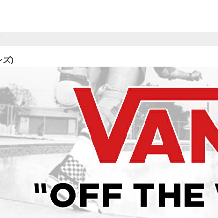
ド
ンズ)