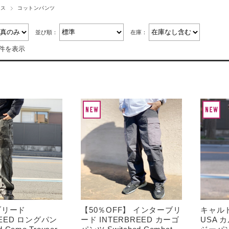
ムス
コットンパンツ
並び順：
在庫：
3件を表示
ブリード
【50％OFF】 インターブリ
キャルト
REED ロングパン
ード INTERBREED カーゴ
USA 