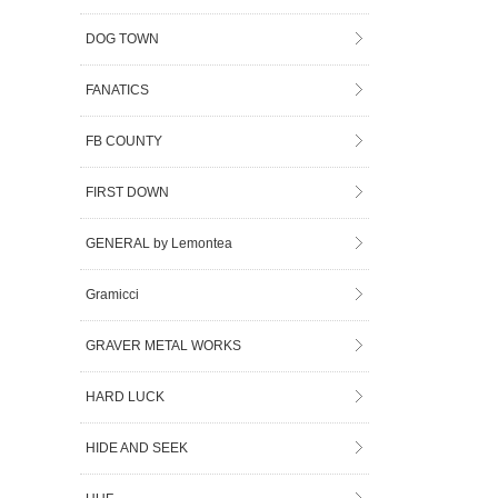
DOG TOWN
FANATICS
FB COUNTY
FIRST DOWN
GENERAL by Lemontea
Gramicci
GRAVER METAL WORKS
HARD LUCK
HIDE AND SEEK