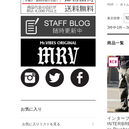
TOP
ボト
表示切替：
3件中1件～
商品一覧
お気に入り
インター
INTERB
お気に入りリストを見る