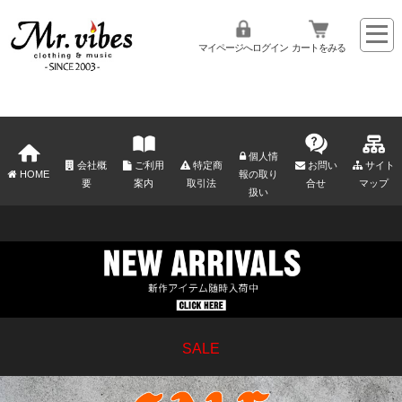
マイページへログイン
カートをみる
個人情
会社概
ご利用
特定商
お問い
サイト
HOME
報の取り
要
案内
取引法
合せ
マップ
扱い
SALE