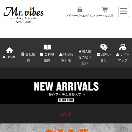
マイページへログイン
カートをみる
個人情
会社概
ご利用
特定商
お問い
サイト
HOME
報の取り
要
案内
取引法
合せ
マップ
扱い
SALE