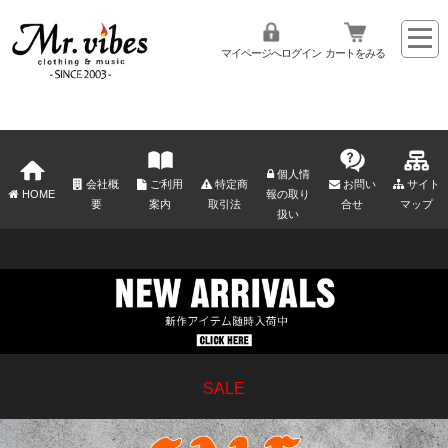
マイページへログイン
カートをみる
個人情
会社概
ご利用
特定商
お問い
サイト
HOME
報の取り
要
案内
取引法
合せ
マップ
扱い
SALE