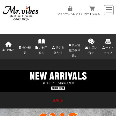
マイページへログイン
カートをみる
個人情
会社概
ご利用
特定商
お問い
サイト
HOME
報の取り
要
案内
取引法
合せ
マップ
扱い
SALE