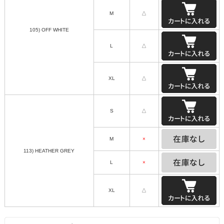
M
△
105) OFF WHITE
L
△
XL
△
S
△
M
×
113) HEATHER GREY
L
×
XL
△