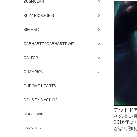
BUSHCLAN
BUZZ RICKSON'S
BIG MAC
CARHARTT / CARHARTT WIP
CALTOP
CHAMPION
CHROME HEARTS
DEUS EX MACHINA
アウトド
DOG TOWN
その高い
2016
がより強
FANATICS