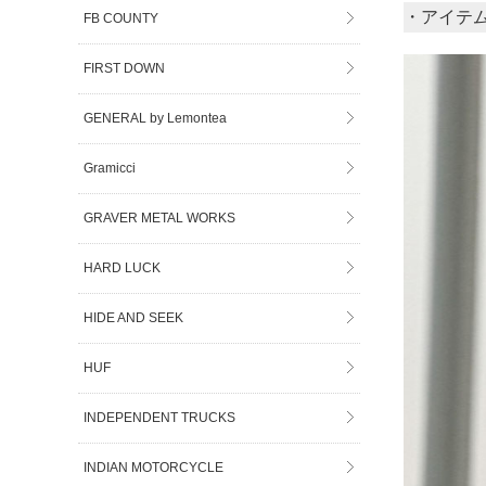
・アイテ
FB COUNTY
FIRST DOWN
GENERAL by Lemontea
Gramicci
GRAVER METAL WORKS
HARD LUCK
HIDE AND SEEK
HUF
INDEPENDENT TRUCKS
INDIAN MOTORCYCLE