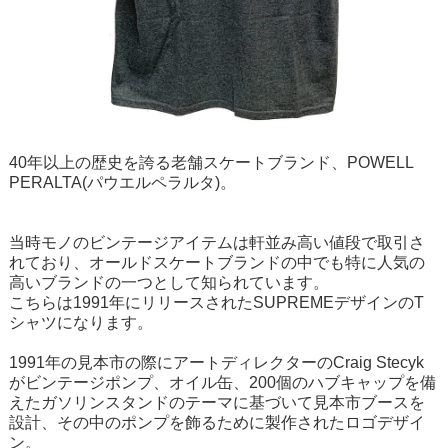
40年以上の歴史を誇る老舗スケートブランド、POWELL
PERALTA(パウエルペラルタ)。
当時モノのビンテージアイテムは軒並み高い値段で取引さ
れており、オールドスケートブランドの中でも特に人気の
高いブランドの一つとして知られています。
こちらは1991年にリリースされたSUPREMEデザインのT
シャツになります。
1991年の見本市の際にアートディレクターのCraig Stecyk
がビンテージポンプ、オイル缶、200個のハブキャップを備
えたガソリンスタンドのテーマに基づいて見本市ブースを
設計、その中のポンプを飾るために製作されたロゴデザイ
ン。