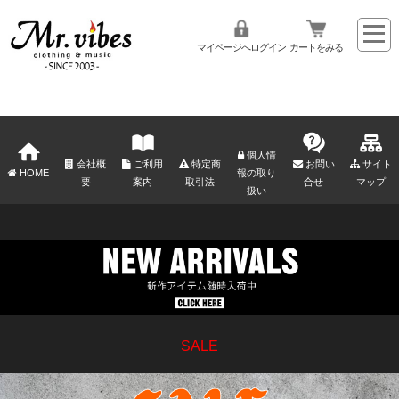
マイページへログイン
カートをみる
個人情
会社概
ご利用
特定商
お問い
サイト
HOME
報の取り
要
案内
取引法
合せ
マップ
扱い
SALE