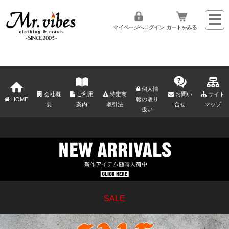
マイページへログイン
カートをみる
個人情
会社概
ご利用
特定商
お問い
サイト
HOME
報の取り
要
案内
取引法
合せ
マップ
扱い
SALE