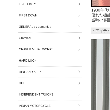
FB COUNTY
1930年
優れた機
FIRST DOWN
当時の雰
GENERAL by Lemontea
・アイテ
Gramicci
GRAVER METAL WORKS
HARD LUCK
HIDE AND SEEK
HUF
INDEPENDENT TRUCKS
INDIAN MOTORCYCLE