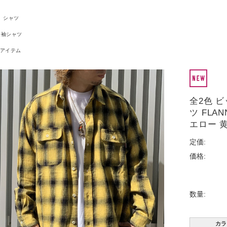
シャツ
長袖シャツ
アイテム
全2色 ビ
ツ FLAN
エロー 黄
定価:
価格:
数量:
カラ