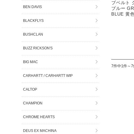
ブベルト 
BEN DAVIS
ブルー GR
BLUE 黄
BLACKFLYS
BUSHCLAN
BUZZ RICKSON'S
BIG MAC
7件中1件～
CARHARTT / CARHARTT WIP
CALTOP
CHAMPION
CHROME HEARTS
DEUS EX MACHINA