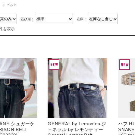
ズ
ベルト
並び順：
在庫：
7件を表示
CANE シュガーケ
GENERAL by Lemontea ジ
ハフ HU
ISON BELT
ェネラル by レモンティー
SNAKE