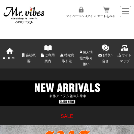
マイページへログイン
カートをみる
個人情
会社概
ご利用
特定商
お問い
サイト
HOME
報の取り
要
案内
取引法
合せ
マップ
扱い
SALE