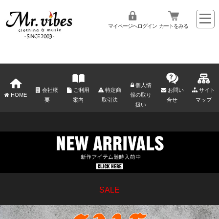
マイページへログイン
カートをみる
個人情
会社概
ご利用
特定商
お問い
サイト
HOME
報の取り
要
案内
取引法
合せ
マップ
扱い
SALE