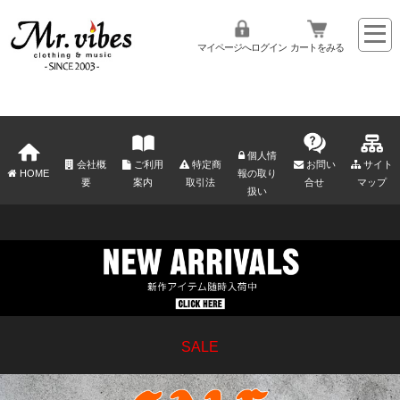
マイページへログイン
カートをみる
個人情
会社概
ご利用
特定商
お問い
サイト
HOME
報の取り
要
案内
取引法
合せ
マップ
扱い
SALE