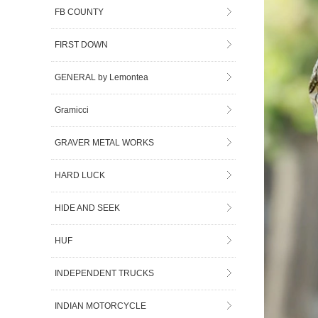
FB COUNTY
FIRST DOWN
GENERAL by Lemontea
Gramicci
GRAVER METAL WORKS
HARD LUCK
HIDE AND SEEK
HUF
INDEPENDENT TRUCKS
INDIAN MOTORCYCLE