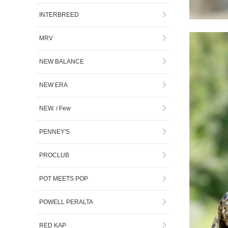
INTERBREED
MRV
NEW BALANCE
NEW ERA
NEW. / Few
PENNEY'S
PROCLUB
POT MEETS POP
POWELL PERALTA
RED KAP