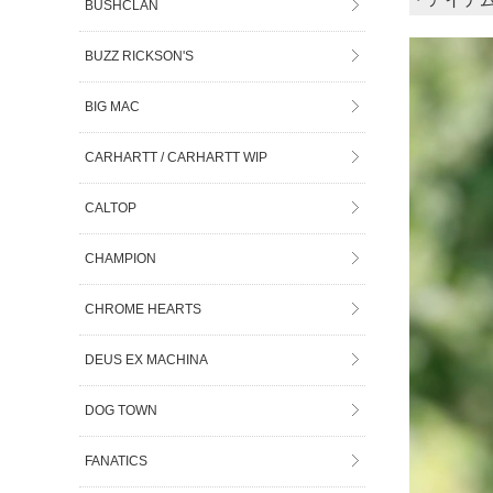
BUSHCLAN
BUZZ RICKSON'S
BIG MAC
CARHARTT / CARHARTT WIP
CALTOP
CHAMPION
CHROME HEARTS
DEUS EX MACHINA
DOG TOWN
FANATICS