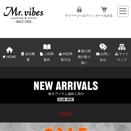
マイページへログイン
カートをみる
個人情
会社概
ご利用
特定商
お問い
サイト
HOME
報の取り
要
案内
取引法
合せ
マップ
扱い
SALE