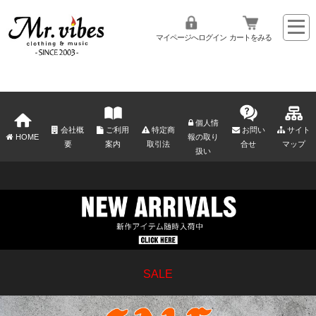
マイページへログイン
カートをみる
個人情
会社概
ご利用
特定商
お問い
サイト
HOME
報の取り
要
案内
取引法
合せ
マップ
扱い
SALE