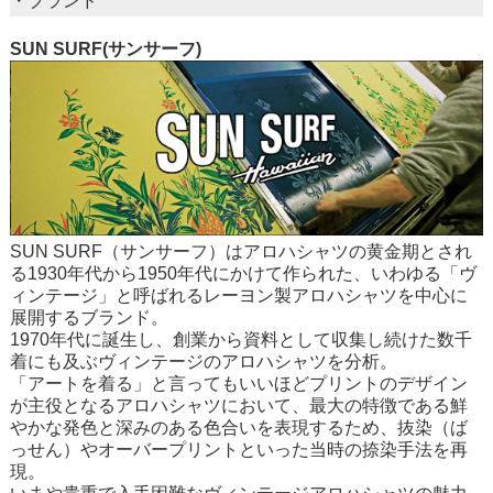
・ブランド
SUN SURF(サンサーフ)
SUN SURF（サンサーフ）はアロハシャツの黄金期とされ
る1930年代から1950年代にかけて作られた、いわゆる「ヴ
ィンテージ」と呼ばれるレーヨン製アロハシャツを中心に
展開するブランド。
1970年代に誕生し、創業から資料として収集し続けた数千
着にも及ぶヴィンテージのアロハシャツを分析。
「アートを着る」と言ってもいいほどプリントのデザイン
が主役となるアロハシャツにおいて、最大の特徴である鮮
やかな発色と深みのある色合いを表現するため、抜染（ば
っせん）やオーバープリントといった当時の捺染手法を再
現。