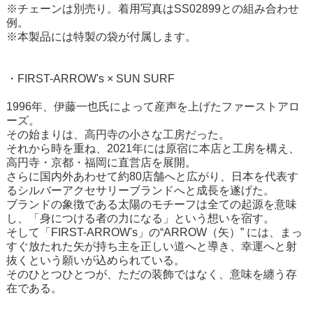
※チェーンは別売り。着用写真は
SS02899
との組み合わせ
例。
※本製品には特製の袋が付属します。
・FIRST-ARROW's × SUN SURF
1996年、伊藤一也氏によって産声を上げたファーストアロ
ーズ。
その始まりは、高円寺の小さな工房だった。
それから時を重ね、2021年には原宿に本店と工房を構え、
高円寺・京都・福岡に直営店を展開。
さらに国内外あわせて約80店舗へと広がり、日本を代表す
るシルバーアクセサリーブランドへと成長を遂げた。
ブランドの象徴である太陽のモチーフは全ての起源を意味
し、「身につける者の力になる」という想いを宿す。
そして「FIRST-ARROW's」の“ARROW（矢）” には、まっ
すぐ放たれた矢が持ち主を正しい道へと導き、幸運へと射
抜くという願いが込められている。
そのひとつひとつが、ただの装飾ではなく、意味を纏う存
在である。