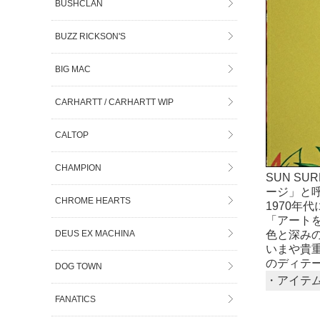
BUSHCLAN
BUZZ RICKSON'S
BIG MAC
CARHARTT / CARHARTT WIP
CALTOP
CHAMPION
SUN S
ージ」と
CHROME HEARTS
1970
「アート
DEUS EX MACHINA
色と深み
いまや貴
のディテ
DOG TOWN
・アイテ
FANATICS