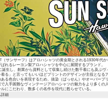
URF（サンサーフ）はアロハシャツの黄金期とされる1930年代
呼ばれるレーヨン製アロハシャツを中心に展開するブランド。
年代に誕生し、創業から資料として収集し続けた数千着にも及ぶ
を着る」と言ってもいいほどプリントのデザインが主役となる
のある色合いを表現するため、抜染（ばっせん）やオーバープ
重で入手困難なヴィンテージアロハシャツの魅力をより多くの
ールにこだわり、数多くの名作を現代に甦らせている。
ム詳細