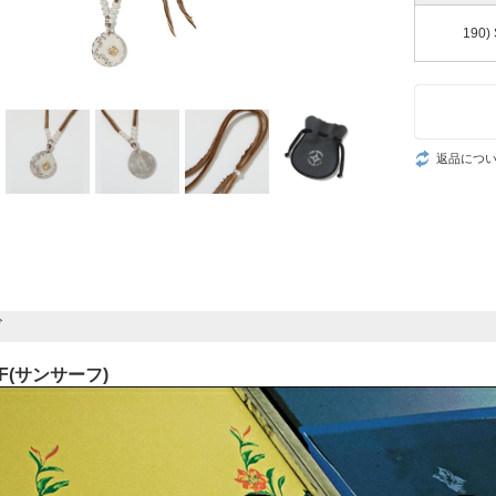
190)
返品につ
ド
RF(サンサーフ)