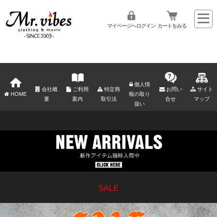
マイページへログイン
カートをみる
個人情
会社概
ご利用
特定商
お問い
サイト
HOME
報の取り
要
案内
取引法
合せ
マップ
扱い
SALE