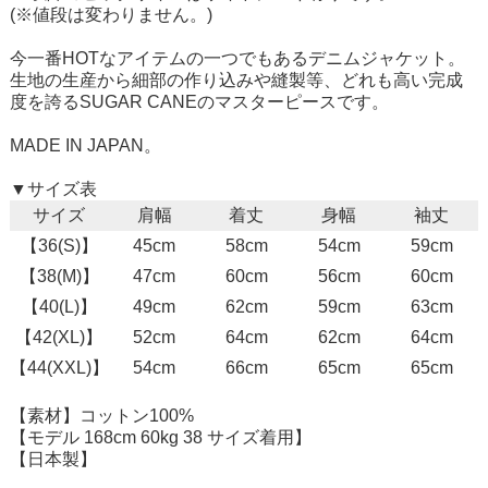
(※値段は変わりません。)
今一番HOTなアイテムの一つでもあるデニムジャケット。
生地の生産から細部の作り込みや縫製等、どれも高い完成
度を誇るSUGAR CANEのマスターピースです。
MADE IN JAPAN。
▼サイズ表
サイズ
肩幅
着丈
身幅
袖丈
【36(S)】
45cm
58cm
54cm
59cm
【38(M)】
47cm
60cm
56cm
60cm
【40(L)】
49cm
62cm
59cm
63cm
【42(XL)】
52cm
64cm
62cm
64cm
【44(XXL)】
54cm
66cm
65cm
65cm
【素材】コットン100%
【モデル 168cm 60kg 38 サイズ着用】
【日本製】