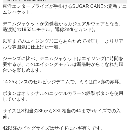
東洋エンタープライズが手掛けるSUGAR CANEの定番デニ
ムジャケット。
デニムジャケットが労働着からカジュアルウェアとなる、
過渡期の1953年モデル。通称2nd(セカンド)。
以前までのエイジング加工をあらためて検証し、よりリア
ルな雰囲気に仕上げた一着。
ジーンズに比べ、デニムジャケットはエイジングに時間を
要するが、このエイジングモデルは新品時からこなれた風
合いを楽しめます。
14.25オンスのセルビッジデニムで、ミミは白×赤の赤耳。
ボタンはオリジナルのニッケルカラーの鉄製ボタンを使用
しています。
サイズはS相当の36からXXL相当の44まで5サイズでの入
荷。
42以降のビッグサイズはサイドにハギ有りです。