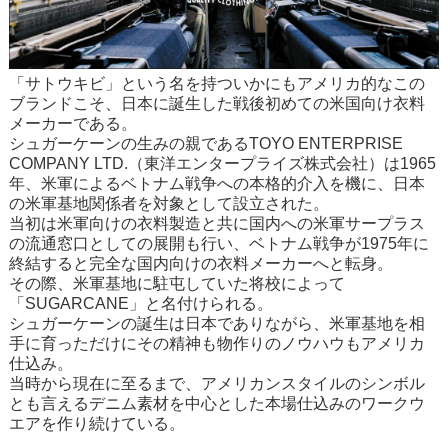
「サトウキビ」という名を持ついかにもアメリカ的なこの
ブランドこそ、日本に誕生した戦後初めての米国向け衣料
メーカーである。
シュガーケーンの生みの親であるTOYO ENTERPRISE
COMPANY LTD.（東洋エンタープライズ株式会社）は1965
年、米軍によるベトナム戦争への本格的介入を機に、日本
の米軍基地関係者を対象として設立された。
当初は米軍向けの衣料製造と共に国内への米軍サープラス
の流通窓口としての展開も行い、ベトナム戦争が1975年に
終結すると完全な国内向けの衣料メーカーへと転身。
その際、米軍基地に駐屯していた将校によって
「SUGARCANE」と名付けられる。
シュガーケーンの誕生は日本でありながら、米軍基地を相
手に育っただけにその精神も物作りのノウハウもアメリカ
仕込み。
当時から現在に至るまで、アメリカンスタイルのシンボル
とも言えるデニム素材を中心とした本場仕込みのワークウ
エアを作り続けている。