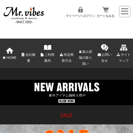
マイページへログイン
カートをみる
個人情
会社概
ご利用
特定商
お問い
サイト
HOME
報の取り
要
案内
取引法
合せ
マップ
扱い
SALE