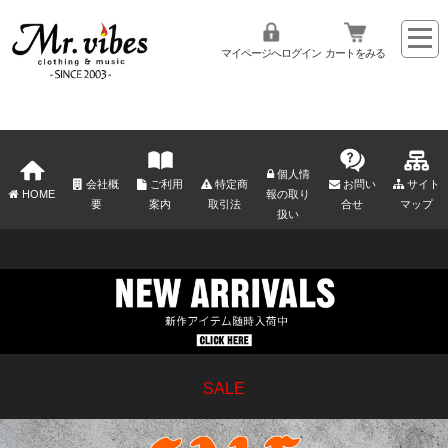
マイページへログイン
カートをみる
個人情
会社概
ご利用
特定商
お問い
サイト
HOME
報の取り
要
案内
取引法
合せ
マップ
扱い
SALE