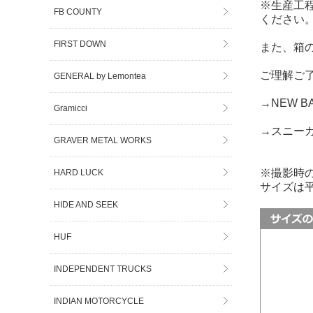
※生産工
FB COUNTY
ください
FIRST DOWN
また、箱
ご理解ご
GENERAL by Lemontea
→NEW 
Gramicci
→スニー
GRAVER METAL WORKS
※撮影時
HARD LUCK
サイズは
HIDE AND SEEK
HUF
INDEPENDENT TRUCKS
INDIAN MOTORCYCLE