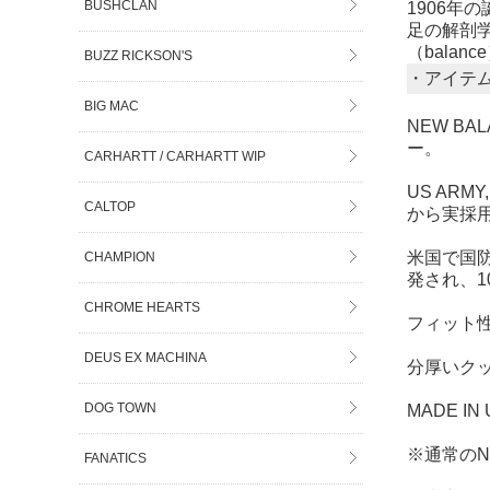
BUSHCLAN
1906年
足の解剖
（bala
BUZZ RICKSON'S
・アイテ
BIG MAC
NEW B
ー。
CARHARTT / CARHARTT WIP
US ARM
CALTOP
から実採
米国で国防
CHAMPION
発され、1
CHROME HEARTS
フィット性
DEUS EX MACHINA
分厚いク
DOG TOWN
MADE IN
※通常のN
FANATICS