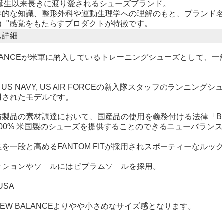
の誕生以来長きに渡り愛されるシューズブランド。
学的な知識、整形外科や運動生理学への理解のもと、ブランド名
nce）"感覚をもたらすプロダクトが特徴です。
ム詳細
ALANCEが米軍に納入しているトレーニングシューズとして
Y, US NAVY, US AIR FORCEの新入隊スタッフのラン
用されたモデルです。
製品の素材調達において、国産品の使用を義務付ける法律「Berr
00% 米国製のシューズを提供することのできるニューバラン
を一段と高めるFANTOM FITが採用されスポーティーなルッ
ッションやソールにはビブラムソールを採用。
 USA
EW BALANCEよりやや小さめなサイズ感となります。