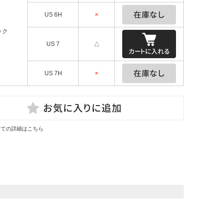
US 6H
×
ック
US 7
△
US 7H
×
いての詳細はこちら