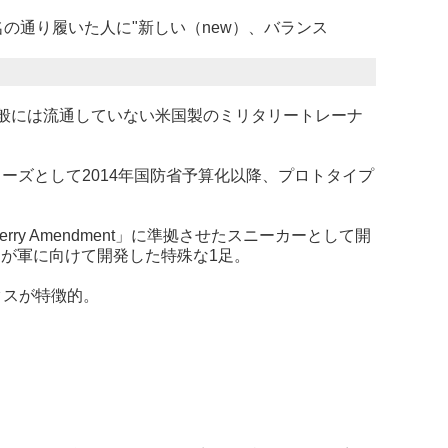
の通り履いた人に"新しい（new）、バランス
、一般には流通していない米国製のミリタリートレーナ
ニングシューズとして2014年国防省予算化以降、プロトタイプ
y Amendment」に準拠させたスニーカーとして開
スが軍に向けて開発した特殊な1足。
クスが特徴的。