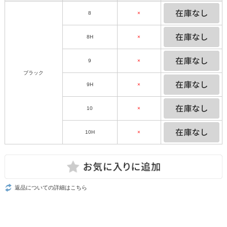
8
×
8H
×
9
×
ブラック
9H
×
10
×
10H
×
返品についての詳細はこちら