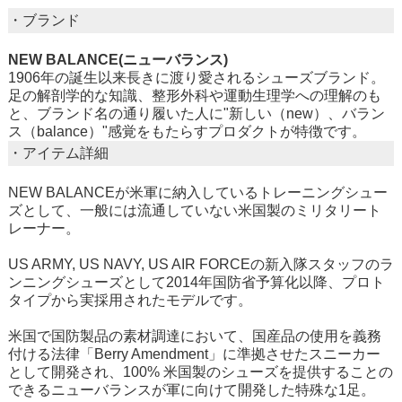
・ブランド
NEW BALANCE(ニューバランス)
1906年の誕生以来長きに渡り愛されるシューズブランド。
足の解剖学的な知識、整形外科や運動生理学への理解のも
と、ブランド名の通り履いた人に"新しい（new）、バラン
ス（balance）"感覚をもたらすプロダクトが特徴です。
・アイテム詳細
NEW BALANCEが米軍に納入しているトレーニングシュー
ズとして、一般には流通していない米国製のミリタリート
レーナー。
US ARMY, US NAVY, US AIR FORCEの新入隊スタッフのラ
ンニングシューズとして2014年国防省予算化以降、プロト
タイプから実採用されたモデルです。
米国で国防製品の素材調達において、国産品の使用を義務
付ける法律「Berry Amendment」に準拠させたスニーカー
として開発され、100% 米国製のシューズを提供することの
できるニューバランスが軍に向けて開発した特殊な1足。