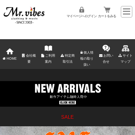
マイページへログイン
カートをみる
個人情
会社概
ご利用
特定商
お問い
サイト
HOME
報の取り
要
案内
取引法
合せ
マップ
扱い
SALE