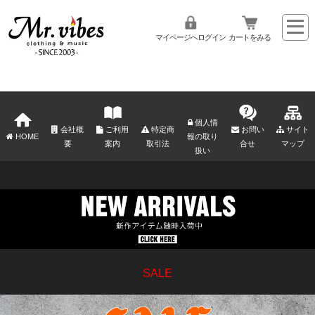
マイページへログイン
カートをみる
個人情
会社概
ご利用
特定商
お問い
サイト
HOME
報の取り
要
案内
取引法
合せ
マップ
扱い
SALE