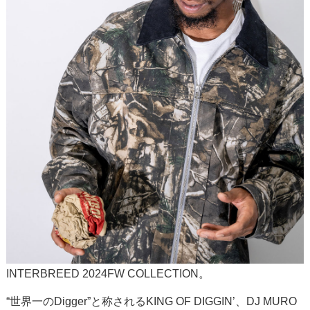
INTERBREED 2024FW COLLECTION。
“世界一のDigger”と称されるKING OF DIGGIN’、DJ MURO