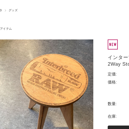
D
グッズ
アイテム
インターブリ
2Way S
定価:
価格:
数量:
在庫: