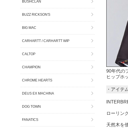
BUSHCLAN
BUZZ RICKSON'S
BIG MAC
CARHARTT / CARHARTT WIP
CALTOP
CHAMPION
90年代
ヒップホ
CHROME HEARTS
・アイテ
DEUS EX MACHINA
INTERBR
DOG TOWN
ローリング
FANATICS
天然木を