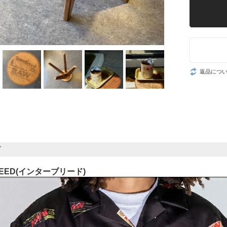
返品につ
ド
REED(インターブリード)