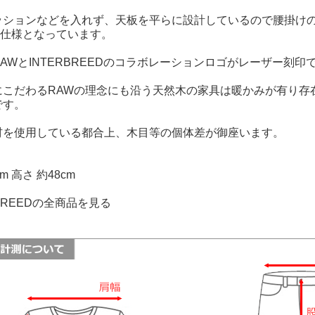
ッションなどを入れず、天板を平らに設計しているので腰掛け
Y仕様となっています。
AWとINTERBREEDのコラボレーションロゴがレーザー刻印
にこだわるRAWの理念にも沿う天然木の家具は暖かみが有り存
です。
材を使用している都合上、木目等の個体差が御座います。
】
cm 高さ 約48cm
RBREEDの全商品を見る