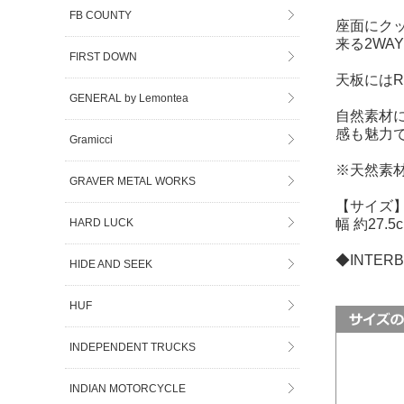
FB COUNTY
座面にク
来る2WA
FIRST DOWN
天板にはR
GENERAL by Lemontea
自然素材
感も魅力
Gramicci
※天然素
GRAVER METAL WORKS
【サイズ
HARD LUCK
幅 約27.5
◆INTE
HIDE AND SEEK
HUF
INDEPENDENT TRUCKS
INDIAN MOTORCYCLE