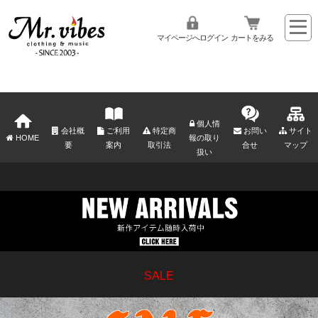
マイページへログイン
カートをみる
個人情
会社概
ご利用
特定商
お問い
サイト
HOME
報の取り
要
案内
取引法
合せ
マップ
扱い
SALE