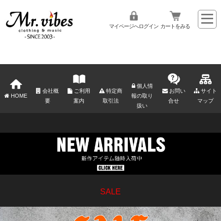
マイページへログイン
カートをみる
個人情
会社概
ご利用
特定商
お問い
サイト
HOME
報の取り
要
案内
取引法
合せ
マップ
扱い
SALE