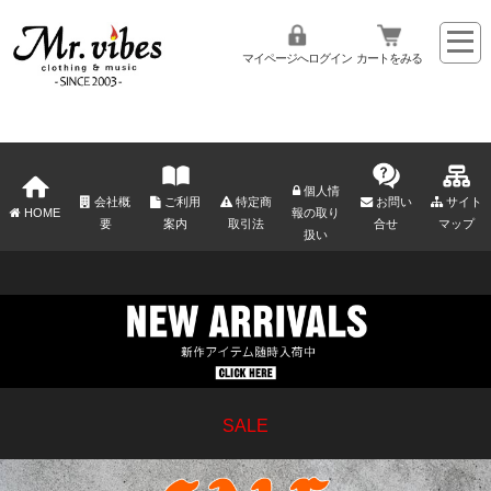
マイページへログイン
カートをみる
個人情
会社概
ご利用
特定商
お問い
サイト
HOME
報の取り
要
案内
取引法
合せ
マップ
扱い
SALE