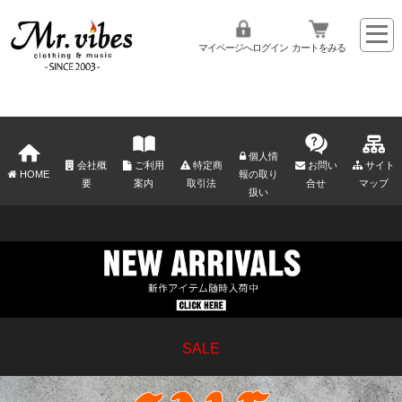
マイページへログイン
カートをみる
個人情
会社概
ご利用
特定商
お問い
サイト
HOME
報の取り
要
案内
取引法
合せ
マップ
扱い
SALE