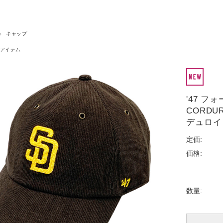
キャップ
アイテム
'47 
CORDUR
デュロイ 
定価:
価格:
数量: