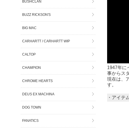
BUSHCLAN
BUZZ RICKSON'S
BIG MAC
CARHARTT / CARHARTT WIP
CALTOP
1947年
CHAMPION
事からス
現在は、ア
CHROME HEARTS
す。
DEUS EX MACHINA
・アイテ
DOG TOWN
FANATICS