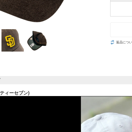
返品につ
ド
ーティーセブン)