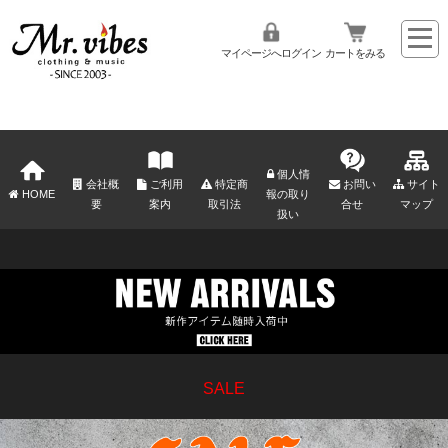
マイページへログイン
カートをみる
個人情
会社概
ご利用
特定商
お問い
サイト
HOME
報の取り
要
案内
取引法
合せ
マップ
扱い
SALE