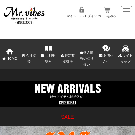
マイページへログイン
カートをみる
個人情
会社概
ご利用
特定商
お問い
サイト
HOME
報の取り
要
案内
取引法
合せ
マップ
扱い
SALE